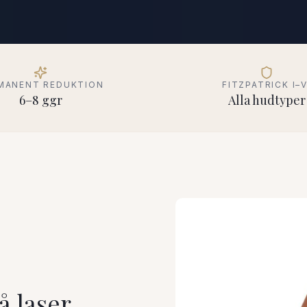
MANENT REDUKTION
FITZPATRICK I–V
6–8 ggr
Alla hudtyper
å laser