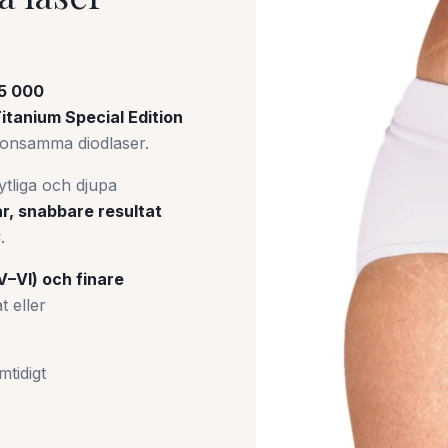
5 000
itanium Special Edition
onsamma diodlaser.
ytliga och djupa
r, snabbare resultat
.
V–VI) och finare
t eller
mtidigt