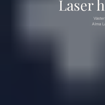
Laser h
Väster
Alma La