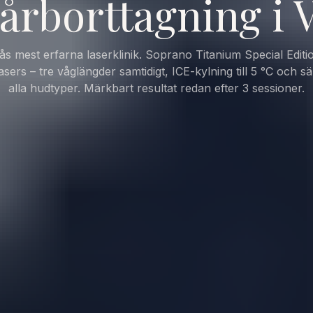
årborttagning i 
ås mest erfarna laserklinik. Soprano Titanium Special Editi
sers – tre våglängder samtidigt, ICE-kylning till 5 °C och sä
alla hudtyper. Märkbart resultat redan efter 3 sessioner.