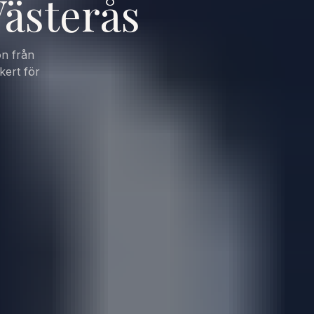
Västerås
on från
kert för