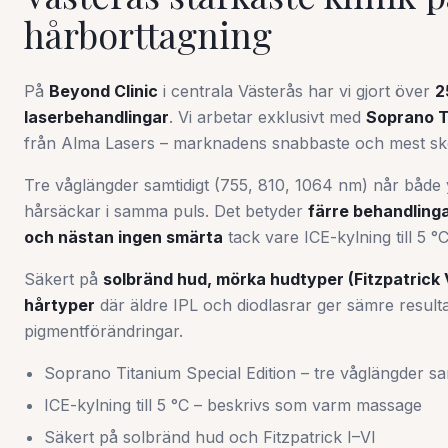
hårborttagning
På
Beyond Clinic
i centrala Västerås har vi gjort över
2
laserbehandlingar
. Vi arbetar exklusivt med
Soprano T
från Alma Lasers – marknadens snabbaste och mest sk
Tre våglängder samtidigt (755, 810, 1064 nm) når både 
hårsäckar i samma puls. Det betyder
färre behandlinga
och nästan ingen smärta
tack vare ICE-kylning till 5 °C
Säkert på
solbränd hud, mörka hudtyper (Fitzpatrick 
hårtyper
där äldre IPL och diodlasrar ger sämre resulta
pigmentförändringar.
Soprano Titanium Special Edition – tre våglängder sa
ICE-kylning till 5 °C – beskrivs som varm massage
Säkert på solbränd hud och Fitzpatrick I–VI