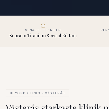
SENASTE TEKNIKEN
PER
Soprano Titanium Special Edition
BEYOND CLINIC – VÄSTERÅS
Västerås starkaste klinik p