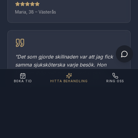
Maria, 38 – Västerås
"
Det som gjorde skillnaden var att jag fick
samma sjuksköterska varje besök. Hon
kommer ihåg mitt ansikte, vad vi gjort
tidigare, och hur jag reagerar. Det får man
BOKA TID
HITTA BEHANDLING
RING OSS
inte på en stor klinik.
"
Sofie, 45 – Hallstahammar