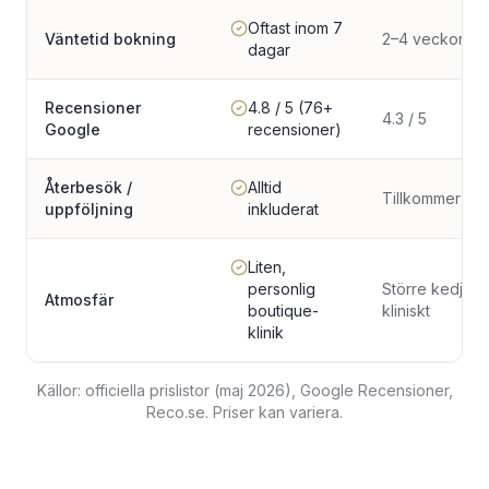
Oftast inom 7
Väntetid bokning
2–4 veckor
dagar
Recensioner
4.8 / 5 (76+
4.3 / 5
Google
recensioner)
Återbesök /
Alltid
Tillkommer oft
uppföljning
inkluderat
Liten,
personlig
Större kedja, 
Atmosfär
boutique-
kliniskt
klinik
Källor: officiella prislistor (maj 2026), Google Recensioner,
Reco.se. Priser kan variera.