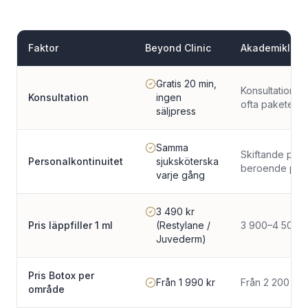
Faktor
Beyond Clinic
Akademiklini
Gratis 20 min,
Konsultationsav
Konsultation
ingen
ofta paketera
säljpress
Samma
Skiftande pers
Personalkontinuitet
sjuksköterska
beroende på 
varje gång
3 490 kr
Pris läppfiller 1 ml
(Restylane /
3 900–4 500 k
Juvederm)
Pris Botox per
Från 1 990 kr
Från 2 200 kr
område