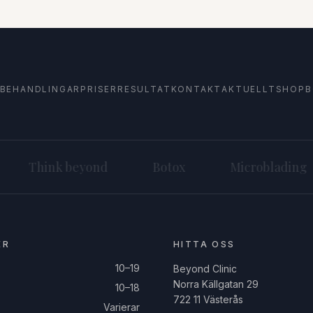
BEHANDLINGAR
PRISER
RESULTAT
KONTAKT
AKTUELLT
SHOP
B
Think beyond
Botox
Microblading
ER
HITTA OSS
10–19
Beyond Clinic
Norra Källgatan 29
10–18
722 11 Västerås
Varierar