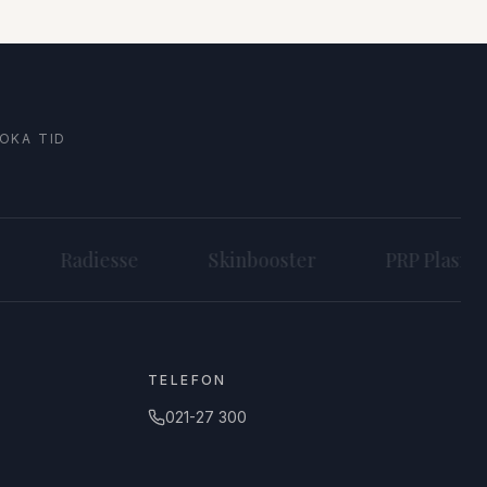
OKA TID
Radiesse
Skinbooster
PRP Plasma
TELEFON
021-27 300