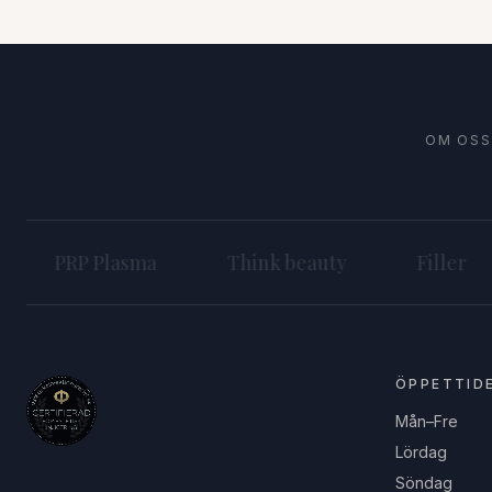
OM OSS
PRP Plasma
Think beauty
Filler
ÖPPETTID
Mån–Fre
Lördag
Söndag