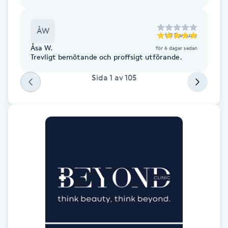
Kinesiologi
ÅW
till
Ramune
Kinesisk medicin
Åsa W.
för 6 dagar sedan
Trevligt bemötande och proffsigt utförande.
Kiropraktik
Sida
1
av
105
Klangmassage
Klippning
Klippning & Slingor
Klippning ungdom
Koppningsmassage