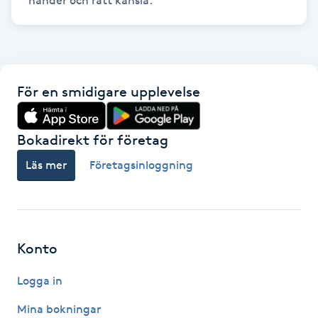
händer och rätt känsla.
Megavolymfransar
Melasma
För en smidigare upplevelse
Mesoterapi
MicroPen
Bokadirekt för företag
Läs mer
Företagsinloggning
Microshading
Mixfransar
N
Konto
Nagelförlängning
Logga in
Mina bokningar
Nagelförlängning akryl