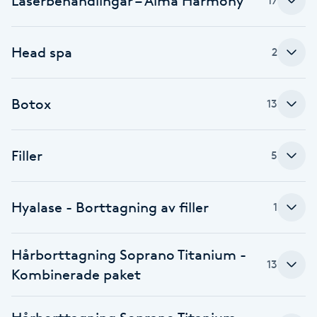
Laserbehandlingar – Alma Harmony
17
Fotsvamp
Head spa
2
Fotvård
Fransar
Botox
13
Fransborttagning
Filler
5
Fransfärgning
Hyalase - Borttagning av filler
1
Fransförlängning
Fransförlängning Megavolym
Hårborttagning Soprano Titanium -
13
Kombinerade paket
Fransförlängning Volym