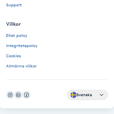
Support
Naglar borttagning
Villkor
Naglar reparation
Etisk policy
Naprapati
Integritetspolicy
Navelpiercing
Cookies
Allmänna villkor
NBE-massage
Ny frisyr
O
Svenska
Olaplex