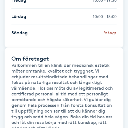
Fredag
10:00 - 19:30
M
Lördag
10:00 - 18:00
Makeup
Söndag
Stängt
Manikyr & Pedikyr
Massage
Om företaget
Välkommen till en klinik där medicinsk estetik 
Medial vägledning
möter omtanke, kvalitet och trygghet. Vi 
erbjuder resultatinriktade behandlingar med 
fokus på naturliga resultat och långsiktigt 
Medicinsk massage
välmående. Hos oss möts du av legitimerad och 
certifierad personal, alltid med ett personligt 
bemötande och högsta säkerhet. Vi guidar dig 
Meditation
genom hela processen från första konsultation 
till uppföljning och ser till att du känner dig 
trygg och sedd hela vägen. Boka din tid hos oss 
Medium
och låt din resa börja med rätt kunskap, rätt 