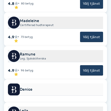
Hot Stone Massage
4.8
Välj tjänst
80
betyg
Hot yoga
Madeleine
Certifierad hudterapeut
Hudföryngring
4.9
Välj tjänst
73
betyg
Huduppstramning
Ramune
Hudvård
Leg. Sjuksköterska
4.9
Välj tjänst
96
betyg
Hyaluronsyra
Hyperhidros
Denice
Hypnos
Leila