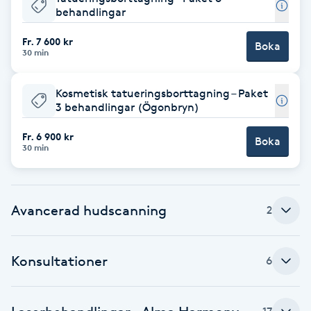
behandlingar
F
Fr. 7 600 kr
Boka
Face framing
30 min
Faceliftmassage
Kosmetisk tatueringsborttagning – Paket
3 behandlingar (Ögonbryn)
Fet hårbotten
Fr. 6 900 kr
Boka
30 min
Fettreducering
Fibromassage
Avancerad hudscanning
2
Fillers
Konsultationer
6
Fotmassage