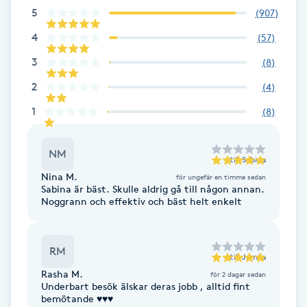
5
(
907
)
IPL hårborttagning
4
(
57
)
3
(
8
)
IR-massage
J
2
(
4
)
1
(
8
)
Japansk massage
K
NM
till
Sabina
K18
Nina M.
för ungefär en timme sedan
Sabina är bäst. Skulle aldrig gå till någon annan.
Noggrann och effektiv och bäst helt enkelt
Katun fransar
Kemisk peeling
RM
till
Jamila
Rasha M.
för 2 dagar sedan
Underbart besök älskar deras jobb , alltid fint
Keratinbehandling
bemötande ♥️♥️♥️