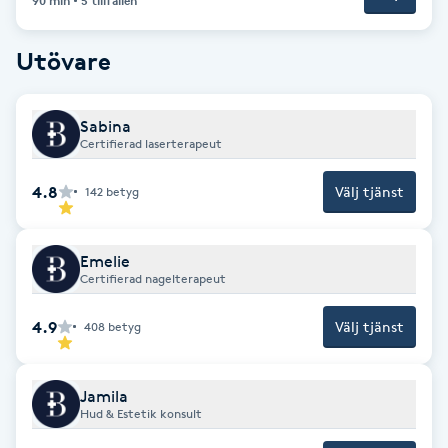
90 min
5 tillfällen
Gua Sha-massage
Utövare
H
Hatha Yoga
Sabina
Certifierad laserterapeut
Headspa
4.8
Välj tjänst
142
betyg
Healing
Emelie
Certifierad nagelterapeut
Herrklippning
4.9
Välj tjänst
408
betyg
HIFU
Jamila
Hollywood Peel
Hud & Estetik konsult