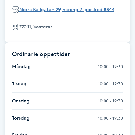
Norra Källgatan 29, våning 2, portkod 8844,
LED-ljusterapi
722 11, Västerås
Liktornar
LPG
Ordinarie öppettider
LPG-behandling
Måndag
10:00 - 19:30
LPG-massage
Tisdag
10:00 - 19:30
Luggklippning
Onsdag
10:00 - 19:30
Lymfmassage
Torsdag
10:00 - 19:30
Läpptatuering