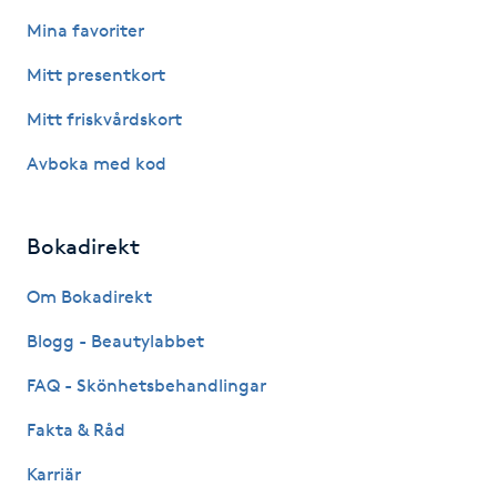
Mina favoriter
Nagelförlängning gelé
Mitt presentkort
Nagelförlängning glasfiber
Mitt friskvårdskort
Avboka med kod
Nagelförlängning silke
Nagelförstärkning
Bokadirekt
Om Bokadirekt
Nagelklippning
Blogg - Beautylabbet
Nagelsvamp
FAQ - Skönhetsbehandlingar
Nageltrång
Fakta & Råd
Karriär
Nagelvård