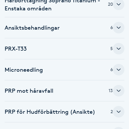
Hårborttagning Soprano Titanium -
20
Fransk manikyr
Enstaka områden
Fransrengöring
Ansiktsbehandlingar
6
Frekvensterapi
PRX-T33
5
Friskvård
Microneedling
6
Friskvårdsmassage
Frisör
PRP mot håravfall
13
Funktionsanalys
PRP för Hudförbättring (Ansikte)
2
Färgning