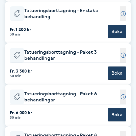
Cryoterapi
Tatueringsborttagning – Enstaka
D
behandling
Damklippning
Fr. 1 200 kr
Boka
30 min
Dermapen
Tatueringsborttagning – Paket 3
behandlingar
Diamantslipning
E
Fr. 3 300 kr
Boka
30 min
Enzympeeling
Tatueringsborttagning – Paket 6
behandlingar
Extensions
Fr. 6 000 kr
Boka
Extensions borttagning
30 min
Eyeliner-tatuering
Tatueringsborttagning – Paket 8