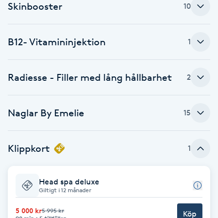
Skinbooster
10
Föning
G
B12- Vitamininjektion
1
Gel naglar
Gelenaglar
Radiesse - Filler med lång hållbarhet
2
Gellack
Naglar By Emelie
15
Gellack med förstärkning
Klippkort
1
Gravidmassage
Head spa deluxe
Gravidyoga
Giltigt i 12 månader
5 000 kr
5 995 kr
Gruppträning
Köp