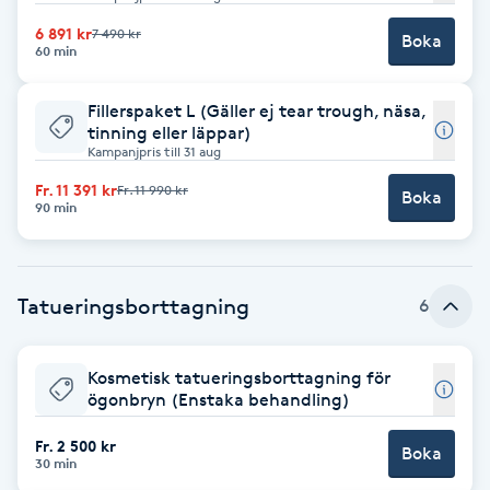
6 891 kr
7 490 kr
Brynformning
Boka
60 min
Brynfärgning
Fillerspaket L (Gäller ej tear trough, näsa,
tinning eller läppar)
Kampanjpris till 31 aug
Brynplockning
Fr. 11 391 kr
Fr. 11 990 kr
Boka
90 min
Bröllopsuppsättning
C
Tatueringsborttagning
6
Celluliter
Coachning
Kosmetisk tatueringsborttagning för
ögonbryn (Enstaka behandling)
Color correction
Fr. 2 500 kr
Boka
30 min