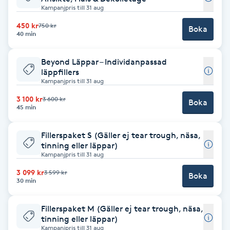
Kampanjpris till 31 aug
Babylights
450 kr
750 kr
Boka
40 min
Balayage
Beyond Läppar – Individanpassad
läppfillers
Bambumassage
Kampanjpris till 31 aug
3 100 kr
3 600 kr
Boka
Barber
45 min
Barnklippning
Fillerspaket S (Gäller ej tear trough, näsa,
tinning eller läppar)
Kampanjpris till 31 aug
BIAB
3 099 kr
3 599 kr
Boka
30 min
Blowout
Fillerspaket M (Gäller ej tear trough, näsa,
tinning eller läppar)
Bottenfärg
Kampanjpris till 31 aug