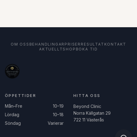
OM OSS
BEHANDLINGAR
PRISER
RESULTAT
KONTAKT
AKTUELLT
SHOP
BOKA TID
ÖPPETTIDER
HITTA OSS
Mån–Fre
10–19
Beyond Clinic
Norra Källgatan 29
Lördag
10–18
722 11 Västerås
Söndag
Varierar