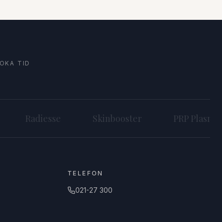
OKA TID
Radiesse
Skinbooster
PRP Plasma
TELEFON
021-27 300