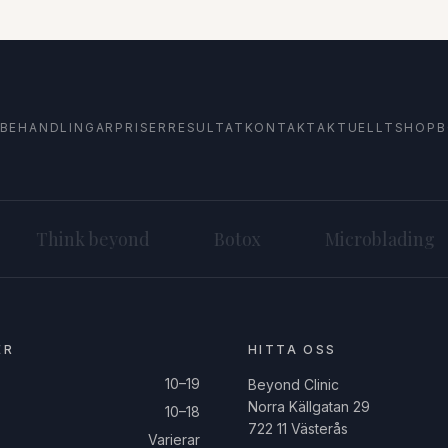
BEHANDLINGAR
PRISER
RESULTAT
KONTAKT
AKTUELLT
SHOP
B
Think beyond
Botox
Microblading
ER
HITTA OSS
10–19
Beyond Clinic
Norra Källgatan 29
10–18
722 11 Västerås
Varierar