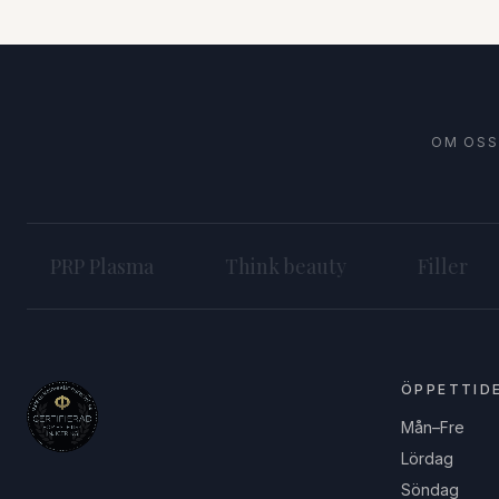
OM OSS
PRP Plasma
Think beauty
Filler
ÖPPETTID
Mån–Fre
Lördag
Söndag