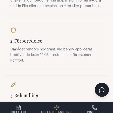
önskemål och bedömer din läppanatomi för att avgöra
om Lip Flip eller en kombination med filler passar bäst.
2. Förberedelse
Området rengörs noggrant. Vid behov appliceras
bedövande kräm 10–15 minuter innan för maximal
komfort.
3. Behandling
2–4 mikrodoser Botox injiceras längs överläppens kant
med ultratunn nål. Hela behandlingen tar 5–10 minuter.
BOKA TID
HITTA BEHANDLING
RING OSS