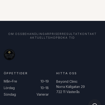
OM OSS
BEHANDLINGAR
PRISER
RESULTAT
KONTAKT
AKTUELLT
SHOP
BOKA TID
ÖPPETTIDER
HITTA OSS
Mån–Fre
10–19
Beyond Clinic
Norra Källgatan 29
Lördag
10–18
722 11 Västerås
Söndag
Varierar