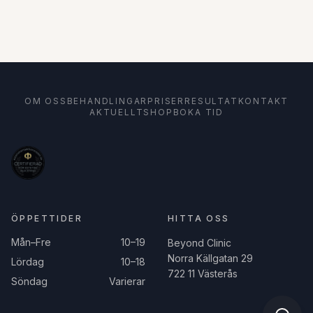
OM OSS
BEHANDLINGAR
PRISER
RESULTAT
KONTAKT
AKTUELLT
SHOP
BOKA TID
ÖPPETTIDER
HITTA OSS
Mån–Fre
10–19
Beyond Clinic
Norra Källgatan 29
Lördag
10–18
722 11 Västerås
Söndag
Varierar